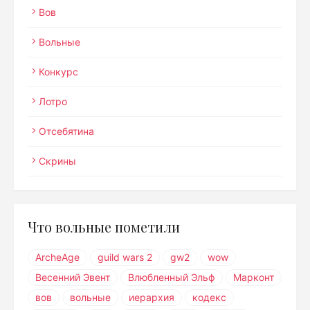
Вов
Вольные
Конкурс
Лотро
Отсебятина
Скрины
Что вольные пометили
ArcheAge
guild wars 2
gw2
wow
Весенний Эвент
Влюбленный Эльф
Марконт
вов
вольные
иерархия
кодекс