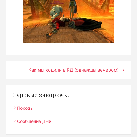
Навигация
Как мы ходили в КД (однажды вечером)
по
записям
Суровые закорючки
Походы
Сообщение ДНЯ