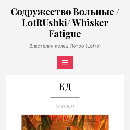
Перейти
Содружество Вольные /
к
LotRUshki/ Whisker
содержимому
Fatigue
Властелин колец Лотро (Lotro)
КД
Опубликовано
27.04.2012