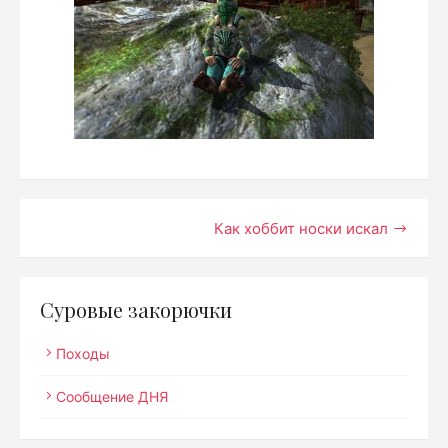
Навигация
Как хоббит носки искал
по
записям
Суровые закорючки
Походы
Сообщение ДНЯ