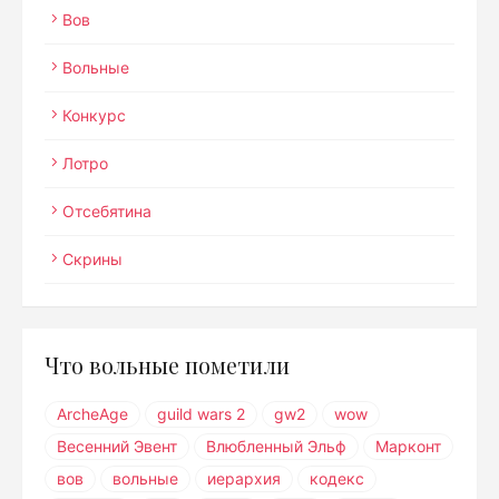
Вов
Вольные
Конкурс
Лотро
Отсебятина
Скрины
Что вольные пометили
ArcheAge
guild wars 2
gw2
wow
Весенний Эвент
Влюбленный Эльф
Марконт
вов
вольные
иерархия
кодекс