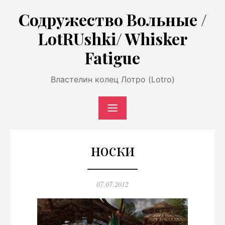
Перейти
Содружество Вольные /
к
LotRUshki/ Whisker
содержимому
Fatigue
Властелин колец Лотро (Lotro)
носки
Опубликовано
07.07.2012