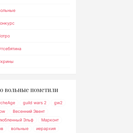
Вольные
Конкурс
Лотро
тсебятина
Скрины
о вольные пометили
rcheAge
guild wars 2
gw2
ow
Весенний Эвент
любленный Эльф
Марконт
ов
вольные
иерархия