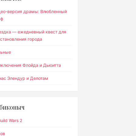
део-версия драмы: Влюбленный
ьф
ездка — ежедневный квест для
становления города
льные
иключения Флойда и Дьюитта
ас Элендур и Делотам
биконыч
uild Wars 2
Вов