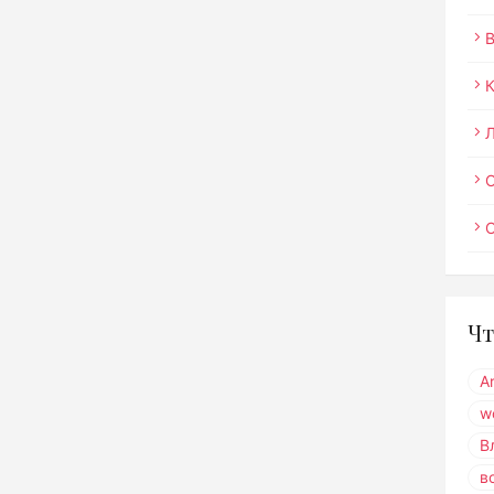
О
Чт
A
w
В
в