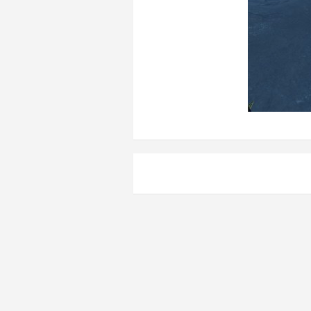
Навигация
по
записям