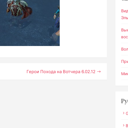
Ви
Эл
Вы
вос
Во
Пр
Герои Похода на Вотчера 6.02.12
Мин
Ру
G