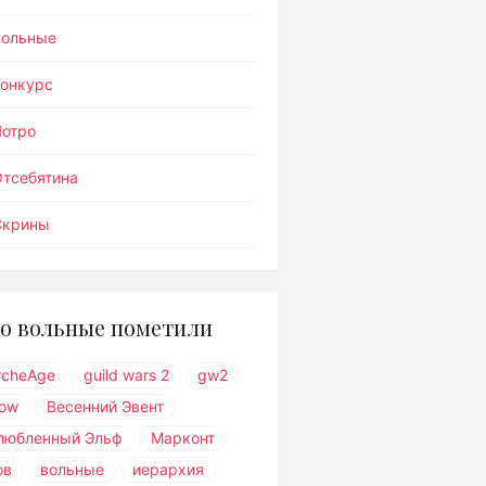
Вольные
Конкурс
Лотро
тсебятина
Скрины
о вольные пометили
rcheAge
guild wars 2
gw2
ow
Весенний Эвент
любленный Эльф
Марконт
ов
вольные
иерархия