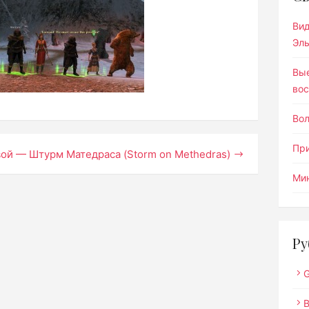
Ви
Эл
Вы
вос
Во
Пр
вой — Штурм Матедраса (Storm on Methedras)
Мин
Ру
G