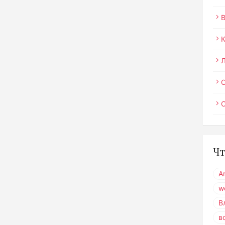
О
Чт
A
w
В
в