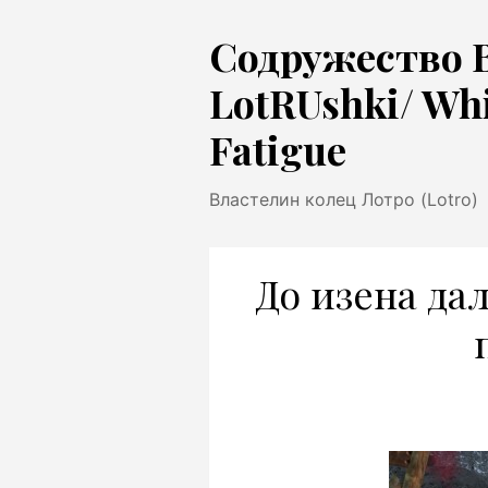
Перейти
Содружество 
к
содержимому
LotRUshki/ Wh
Fatigue
Властелин колец Лотро (Lotro)
До изена да