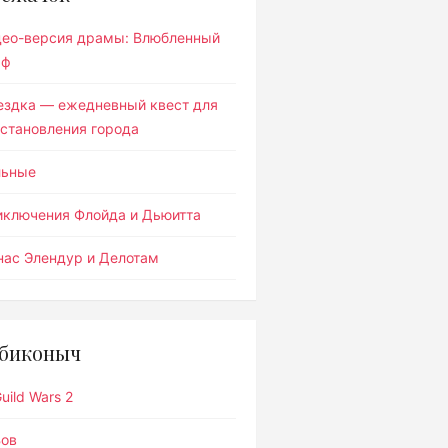
део-версия драмы: Влюбленный
ьф
ездка — ежедневный квест для
становления города
льные
иключения Флойда и Дьюитта
ас Элендур и Делотам
биконыч
uild Wars 2
Вов