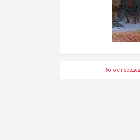
Навигация
Фото с передо
по
записям