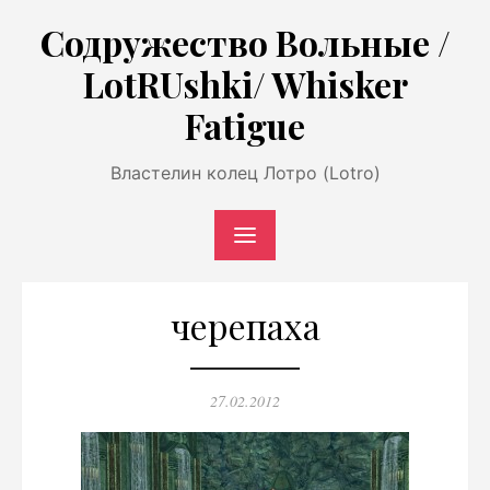
Перейти
Содружество Вольные /
к
LotRUshki/ Whisker
содержимому
Fatigue
Властелин колец Лотро (Lotro)
черепаха
Опубликовано
27.02.2012