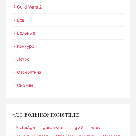
Guild Wars 2
Вов
Вольные
Конкурс
Лотро
Отсебятина
Скрины
Что вольные пометили
ArcheAge
guild wars 2
gw2
wow