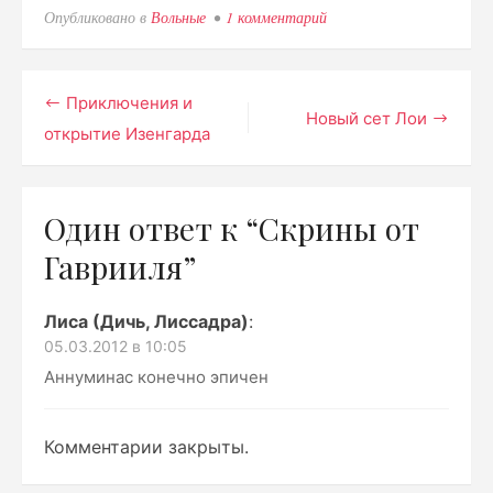
Опубликовано в
Вольные
1 комментарий
к
записи
Скрины
от
Гаврииля
Навигация
Приключения и
Новый сет Лои
открытие Изенгарда
по
записям
Один ответ к “Скрины от
Гаврииля”
Лиса (Дичь, Лиссадра)
:
05.03.2012 в 10:05
Аннуминас конечно эпичен
Комментарии закрыты.