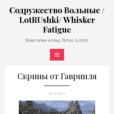
Перейти
Содружество Вольные /
к
LotRUshki/ Whisker
содержимому
Fatigue
Властелин колец Лотро (Lotro)
Скрины от Гаврииля
Опубликовано
05.03.2012