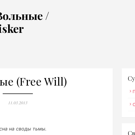
Вольные /
isker
е (Free Will)
Су
Опубликовано
11.03.2013
сна на своды тьмы.
Св