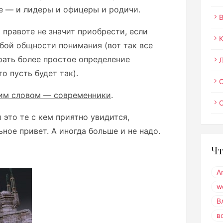
ше — и лидеры и офицеры и родичи.
 правоте не значит приобрести, если
бой общности понимания (вот так все
рать более простое определение
то пусть будет так).
О
им словом — современники
.
 это те с кем приятно увидится,
ное привет. А иногда больше и не надо.
Чт
A
w
В
в