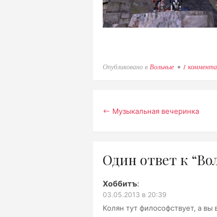
Опубликовано в
Вольные
1 коммента
Навигация
Музыкальная вечеринка
по
записям
Один ответ к “Вол
Хоббитъ
:
03.05.2013 в 20:39
Колян тут философствует, а вы 