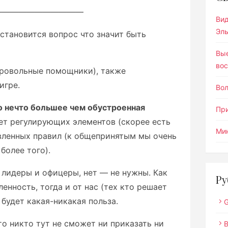
———————————
Ви
Эл
становится вопрос что значит быть
Вы
вос
ровольные помощники), также
игре.
Во
о нечто большее чем обустроенная
Пр
нет регулирующих элементов (скорее есть
Мин
вленных правил (к общепринятым мы очень
более того).
 лидеры и офицеры, нет — не нужны. Как
Ру
енность, тогда и от нас (тех кто решает
 будет какая-никакая польза.
G
то никто тут не сможет ни приказать ни