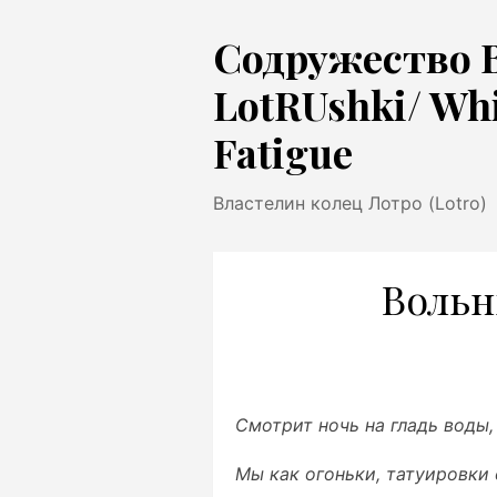
Перейти
Содружество 
к
содержимому
LotRUshki/ Wh
Fatigue
Властелин колец Лотро (Lotro)
Вольны
Смотрит ночь на гладь воды,
Мы как огоньки, татуировки 