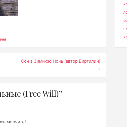
к
л
р
с
х
рий
к
записи
Вольные
(Free
Will)
Сон в Зимнюю Ночь (автор Виргилий)
ьные (Free Will)”
все молчите!