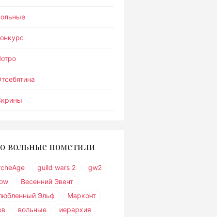
Вольные
Конкурс
Лотро
тсебятина
Скрины
о вольные пометили
rcheAge
guild wars 2
gw2
ow
Весенний Эвент
любленный Эльф
Марконт
ов
вольные
иерархия