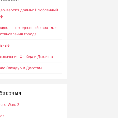
део-версия драмы: Влюбленный
ьф
ездка — ежедневный квест для
становления города
льные
иключения Флойда и Дьюитта
ас Элендур и Делотам
биконыч
uild Wars 2
Вов