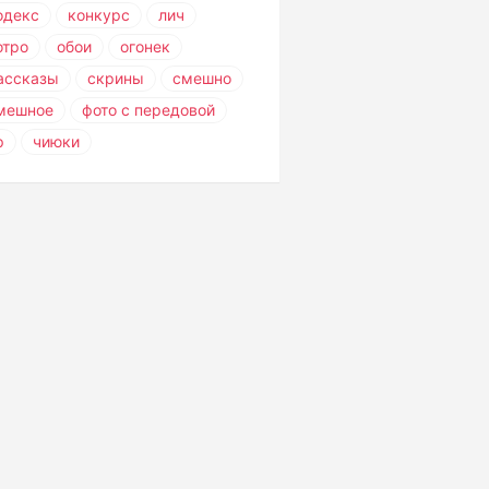
одекс
конкурс
лич
отро
обои
огонек
ассказы
скрины
смешно
мешное
фото с передовой
р
чиюки