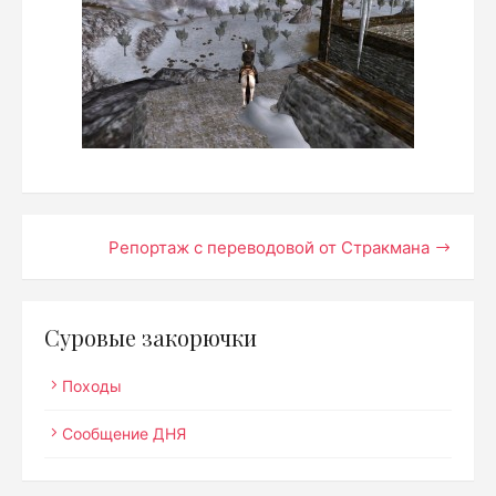
Навигация
Репортаж с переводовой от Стракмана
по
записям
Суровые закорючки
Походы
Сообщение ДНЯ