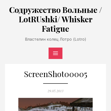
Перейти
Содружество Вольные /
к
LotRUshki/ Whisker
содержимому
Fatigue
Властелин колец Лотро (Lotro)
ScreenShot00005
Опубликовано
29.05.2013