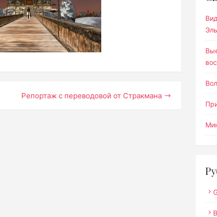
Ви
Эл
Вы
вос
Во
Репортаж с переводовой от Стракмана
Пр
Мин
Ру
G