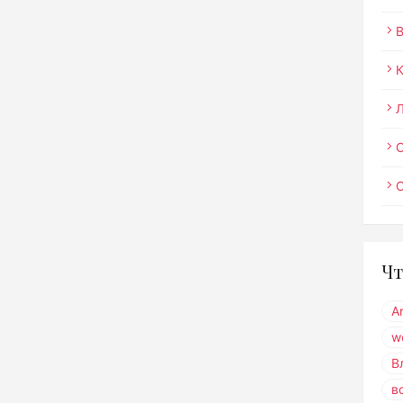
О
Чт
A
w
В
в