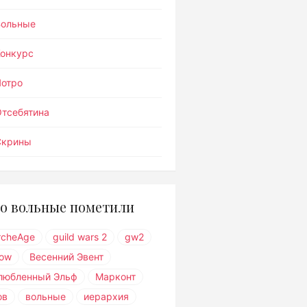
Вольные
Конкурс
Лотро
тсебятина
Скрины
о вольные пометили
rcheAge
guild wars 2
gw2
ow
Весенний Эвент
любленный Эльф
Марконт
ов
вольные
иерархия