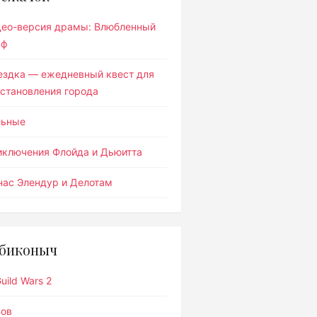
део-версия драмы: Влюбленный
ьф
ездка — ежедневный квест для
становления города
льные
иключения Флойда и Дьюитта
ас Элендур и Делотам
биконыч
uild Wars 2
Вов