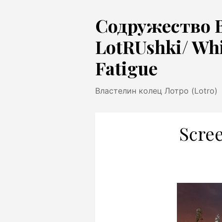
Перейти
Содружество 
к
содержимому
LotRUshki/ Wh
Fatigue
Властелин колец Лотро (Lotro)
Scre