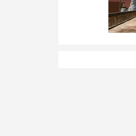
Навигация
по
записям