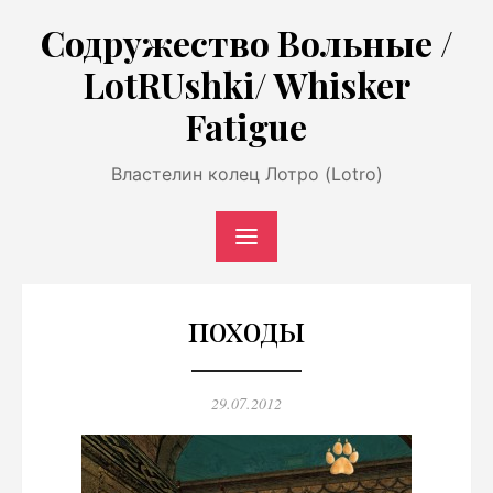
Перейти
Содружество Вольные /
к
LotRUshki/ Whisker
содержимому
Fatigue
Властелин колец Лотро (Lotro)
походы
Опубликовано
29.07.2012