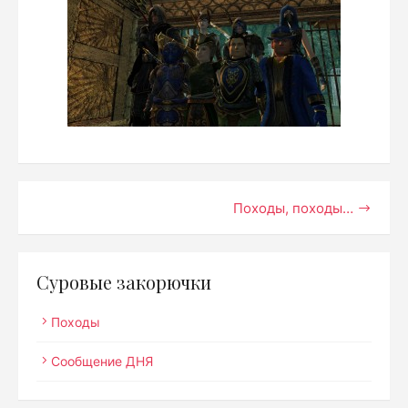
Навигация
Походы, походы…
по
записям
Суровые закорючки
Походы
Сообщение ДНЯ