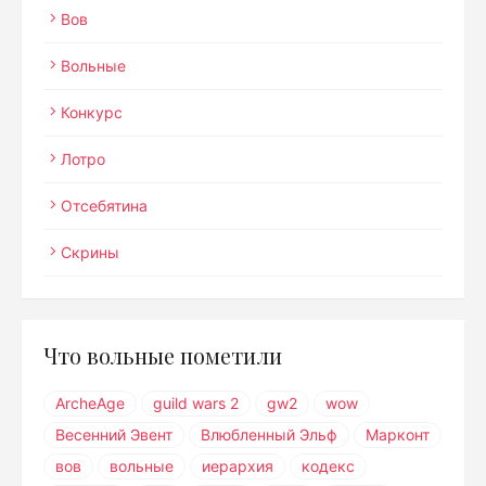
Вов
Вольные
Конкурс
Лотро
Отсебятина
Скрины
Что вольные пометили
ArcheAge
guild wars 2
gw2
wow
Весенний Эвент
Влюбленный Эльф
Марконт
вов
вольные
иерархия
кодекс