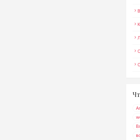
О
Чт
A
w
В
в