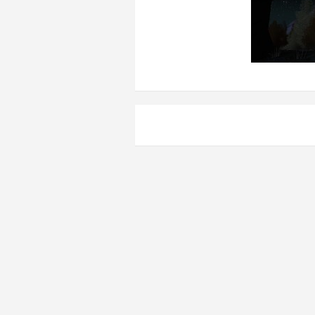
Навигация
по
записям