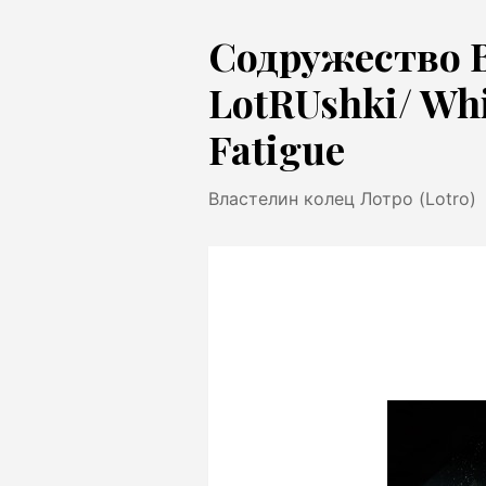
Перейти
Содружество 
к
содержимому
LotRUshki/ Wh
Fatigue
Властелин колец Лотро (Lotro)