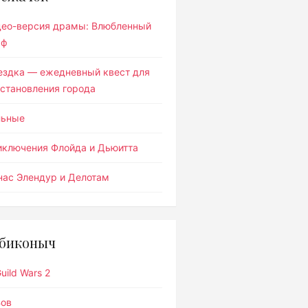
део-версия драмы: Влюбленный
ьф
ездка — ежедневный квест для
становления города
льные
иключения Флойда и Дьюитта
ас Элендур и Делотам
биконыч
uild Wars 2
Вов