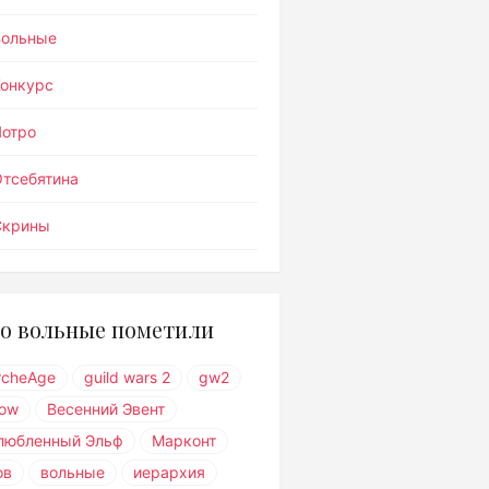
Вольные
Конкурс
Лотро
тсебятина
Скрины
о вольные пометили
rcheAge
guild wars 2
gw2
ow
Весенний Эвент
любленный Эльф
Марконт
ов
вольные
иерархия