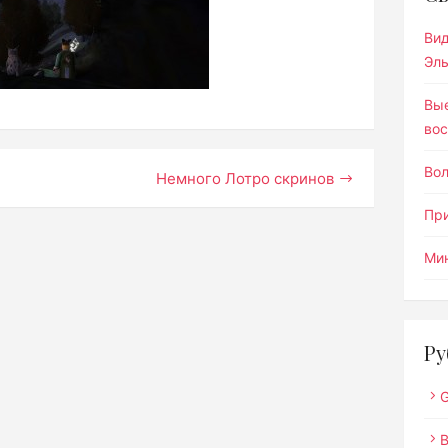
Ви
Эл
Вы
вос
Во
Немного Лотро скринов
Пр
Мин
Ру
G