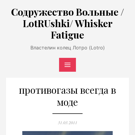
Перейти
Содружество Вольные /
к
LotRUshki/ Whisker
содержимому
Fatigue
Властелин колец Лотро (Lotro)
противогазы всегда в
моде
Опубликовано
31.03.2011