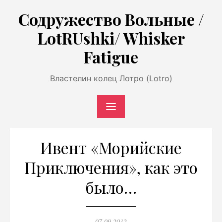
Перейти
Содружество Вольные /
к
LotRUshki/ Whisker
содержимому
Fatigue
Властелин колец Лотро (Lotro)
Ивент «Морийские
Приключения», как это
было…
Опубликовано
07.09.2012