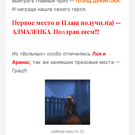
выиграть главный приз —
ПЛАЩ ДРАЙГОХА
.
И награда нашла своего героя.
Первое место и Плащ получил(а) —
АЛМАЗЕНКА. Поздравляем!!!
Из «Вольных» особо отличились
Лоя и
Аранас,
так же занявшие призовые места —
Грац!!!
тайное место )))