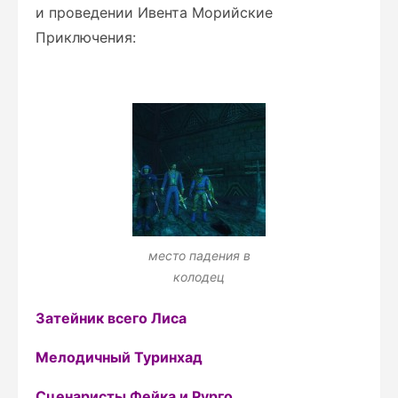
и проведении Ивента Морийские
Приключения:
место падения в
колодец
Затейник всего Лиса
Мелодичный Туринхад
Сценаристы Фейка и Рурго