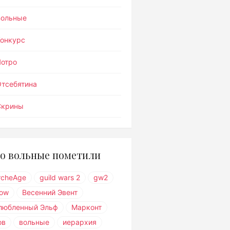
Вольные
Конкурс
Лотро
тсебятина
Скрины
о вольные пометили
rcheAge
guild wars 2
gw2
ow
Весенний Эвент
любленный Эльф
Марконт
ов
вольные
иерархия