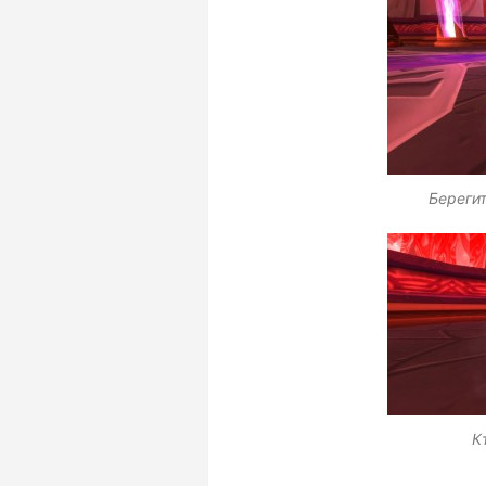
Берегит
К