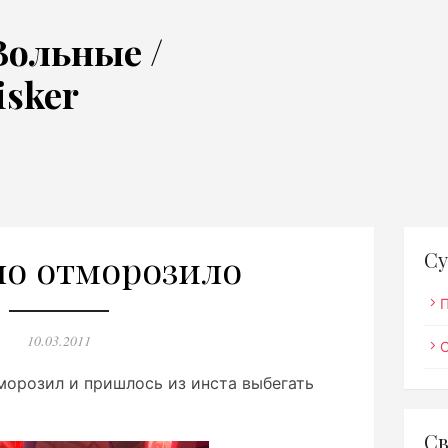
Вольные /
isker
о отморозило
Су
Опубликовано
10.03.2011
аморозил и пришлось из инста выбегать
Св