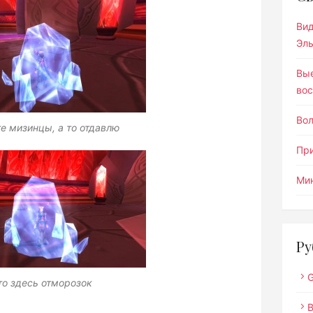
Ви
Эл
Вы
вос
Во
е мизинцы, а то отдавлю
Пр
Мин
Ру
G
то здесь отморозок