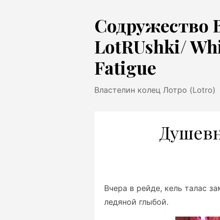
Перейти
Содружество 
к
содержимому
LotRUshki/ Wh
Fatigue
Властелин колец Лотро (Lotro)
Душевн
Вчера в рейде, кель талас з
ледяной глыбой.