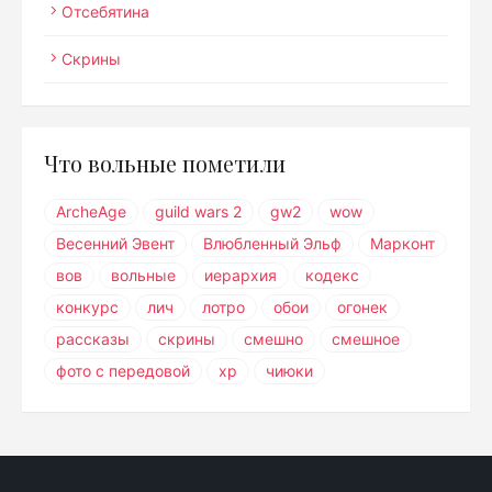
Отсебятина
Скрины
Что вольные пометили
ArcheAge
guild wars 2
gw2
wow
Весенний Эвент
Влюбленный Эльф
Марконт
вов
вольные
иерархия
кодекс
конкурс
лич
лотро
обои
огонек
рассказы
скрины
смешно
смешное
фото с передовой
хр
чиюки