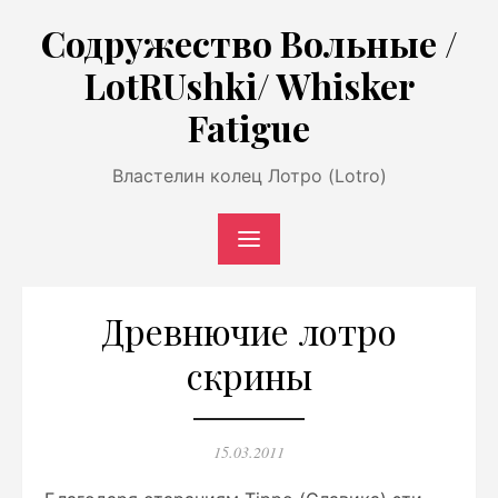
Перейти
Содружество Вольные /
к
LotRUshki/ Whisker
содержимому
Fatigue
Властелин колец Лотро (Lotro)
Древнючие лотро
скрины
Опубликовано
15.03.2011